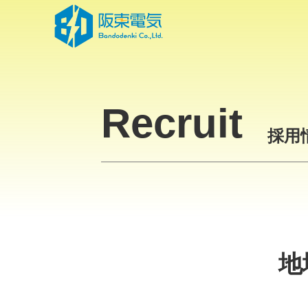
Skip
to
the
content
Recruit
採用
地