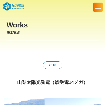
Skip
to
the
content
Works
施工実績
2018
山梨太陽光発電（総受電14メガ）