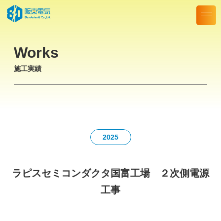
Skip
to
the
content
Works
施工実績
2025
ラピスセミコンダクタ国富工場 ２次側電源
工事