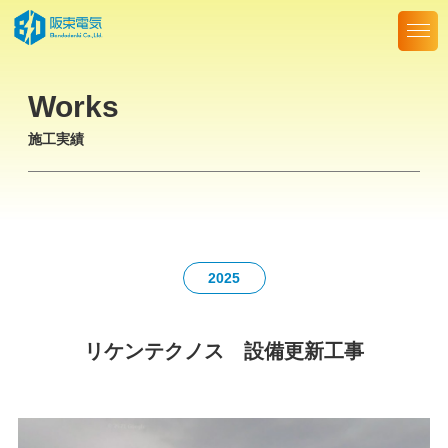
Skip
to
the
content
Works
施工実績
2025
リケンテクノス 設備更新工事