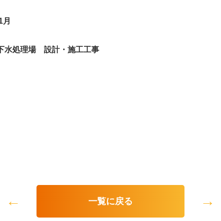
1月
下水処理場 設計・施工工事
←
→
一覧に戻る