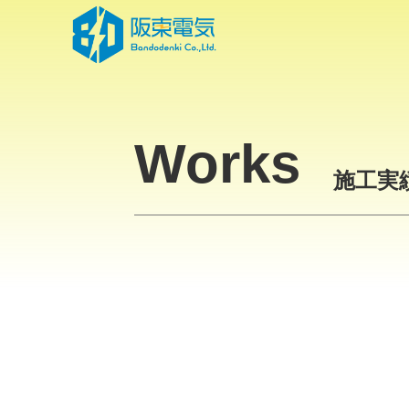
Skip
to
the
content
Works
施工実