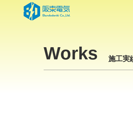
Skip
to
the
content
Works
施工実