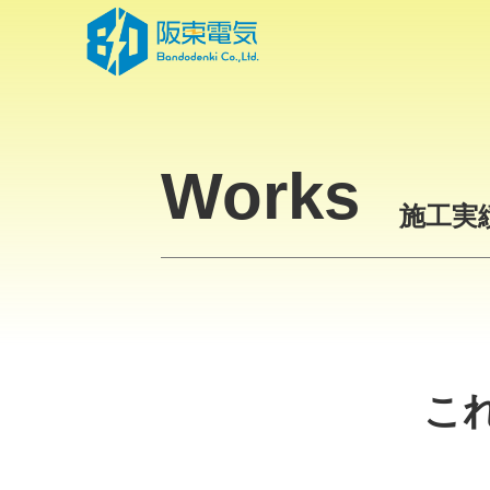
Skip
to
the
content
Works
施工実
こ