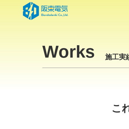
Skip
to
the
content
Works
施工実
こ