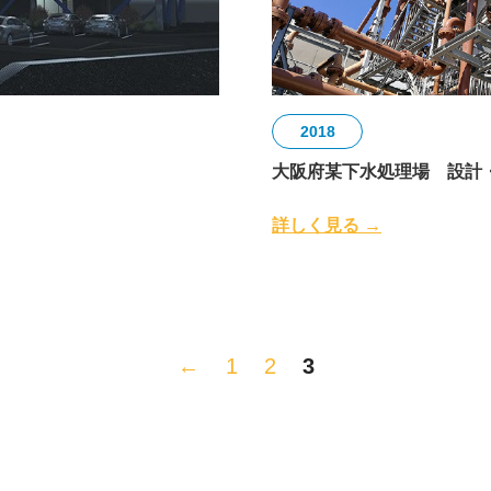
2018
大阪府某下水処理場 設計
詳しく見る →
←
1
2
3